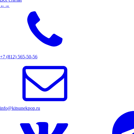
←
→
+7 (812) 565-50-56
info@kitsunekpop.ru