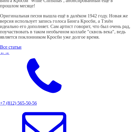
Бинга Кросби ‘White Christmas’, анонсированный еще в
прошлом месяце!
Оригинальная песня вышла ещё в далёком 1942 году. Новая же
версия использует запись голоса Бинга Кросби, а Тэхён
идеально его дополняет. Сам артист говорит, что был очень рад,
поучаствовать в таком необычном коллабе "сквозь века", ведь
является поклонником Кросби уже долгое время.
Все статьи
←
→
+7 (812) 565-50-56